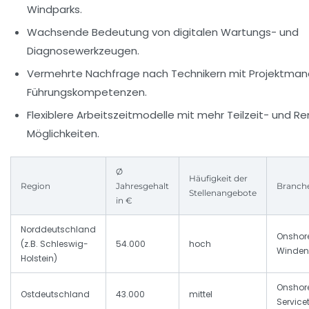
Windparks.
Wachsende Bedeutung von digitalen Wartungs- und
Diagnosewerkzeugen.
Vermehrte Nachfrage nach Technikern mit Projektm
Führungskompetenzen.
Flexiblere Arbeitszeitmodelle mit mehr Teilzeit- und 
Möglichkeiten.
Ø
Häufigkeit der
Region
Jahresgehalt
Branche
Stellenangebote
in €
Norddeutschland
Onshore
(z.B. Schleswig-
54.000
hoch
Winden
Holstein)
Onshor
Ostdeutschland
43.000
mittel
Service