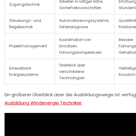
Arbeiten in luftiger Höhe,
Erhöhung
Zugangstechnik
Sicherheitsvorschriften
Stunden
Steuerungs- und
Automatisierungssysteme,
Qualifika
Regeltechnik
Fehlerdiagnose
Positione
Koordination von
Bessere
Projektmanagement
Einsätzen,
Führungs
Führungskompetenzen
Gehaltss
Überblick über
Erneuerbare
Vielfältig
verschiedene
Energiesysteme
Einsatzm
Technologien
Ein größerer Überblick über die Ausbildungswege ist verfü
Ausbildung Windenergie Techniker
.