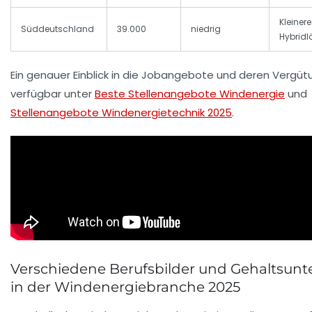
Kleiner
Süddeutschland
39.000
niedrig
Hybrid
Ein genauer Einblick in die Jobangebote und deren Vergüt
verfügbar unter
Beste Stellenangebote Windenergie
und
Stellenangebote Windenergietechnik 2025
.
Verschiedene Berufsbilder und Gehaltsunt
in der Windenergiebranche 2025