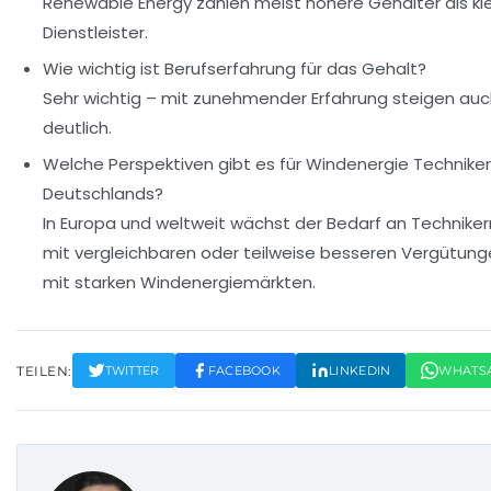
Renewable Energy zahlen meist höhere Gehälter als kl
Dienstleister.
Wie wichtig ist Berufserfahrung für das Gehalt?
Sehr wichtig – mit zunehmender Erfahrung steigen auc
deutlich.
Welche Perspektiven gibt es für Windenergie Technike
Deutschlands?
In Europa und weltweit wächst der Bedarf an Technikern 
mit vergleichbaren oder teilweise besseren Vergütung
mit starken Windenergiemärkten.
TEILEN:
TWITTER
FACEBOOK
LINKEDIN
WHATS