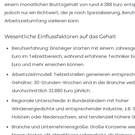
einem monatlichen Bruttogehalt von rund 4.388 Euro entspr
jedoch nur ein Richtwert, der je nach Spezialisierung, Beru
Arbeitszeitumfang variieren kann.
Wesentliche Einflussfaktoren auf das Gehalt
Berufserfahrung:
Einsteiger starten mit einem Jahresg
Euro im Teilzeitbereich, während erfahrene Techniker b
Euro und mehr erreichen können.
Arbeitszeitmodell:
Teilzeitstellen generieren entsprec
Gehälter; 30-Stunden-Wochen sind in der Branche verb
durchschnittlich 32.880 Euro jährlich.
Regionale Unterschiede:
In Bundesländern mit hoher
Windenergiedichte und entsprechender Industrie, z.B. 
Holstein oder Niedersachsen, sind tendenziell höhere G
Branche und Unternehmensgröße:
Große Konzerne wi
Energy
bieten oft attraktivere Lohnpakete als kleinere,