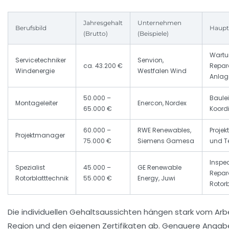
Jahresgehalt
Unternehmen
Berufsbild
Haupt
(Brutto)
(Beispiele)
Wartu
Servicetechniker
Senvion,
ca. 43.200 €
Repar
Windenergie
Westfalen Wind
Anlag
50.000 –
Baule
Montageleiter
Enercon, Nordex
65.000 €
Koord
60.000 –
RWE Renewables,
Proje
Projektmanager
75.000 €
Siemens Gamesa
und T
Inspe
Spezialist
45.000 –
GE Renewable
Repar
Rotorblatttechnik
55.000 €
Energy, Juwi
Rotorb
Die individuellen Gehaltsaussichten hängen stark vom Arb
Region und den eigenen Zertifikaten ab. Genauere Angab