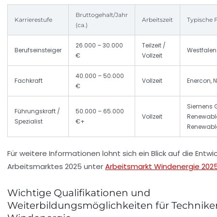
Bruttogehalt/Jahr
Karrierestufe
Arbeitszeit
Typische 
(ca.)
26.000 – 30.000
Teilzeit /
Berufseinsteiger
Westfalen
€
Vollzeit
40.000 – 50.000
Fachkraft
Vollzeit
Enercon, 
€
Siemens 
Führungskraft /
50.000 – 65.000
Vollzeit
Renewable
Spezialist
€+
Renewabl
Für weitere Informationen lohnt sich ein Blick auf die Entwi
Arbeitsmarktes 2025 unter
Arbeitsmarkt Windenergie 202
Wichtige Qualifikationen und
Weiterbildungsmöglichkeiten für Techniker