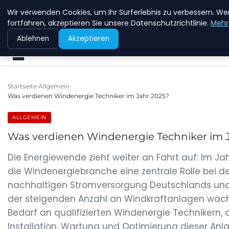
Wir verwenden Cookies, um Ihr Surferlebnis zu verbessern. We
NEW ENERGY JOBS
fortfahren, akzeptieren Sie unsere Datenschutzrichtlinie.
Mehr
Ablehnen
Akzeptieren
Startseite
Allgemein
Was verdienen Windenergie Techniker im Jahr 2025?
ALLGEMEIN
Was verdienen Windenergie Techniker im 
Die Energiewende zieht weiter an Fahrt auf: Im Jah
die Windenergiebranche eine zentrale Rolle bei d
nachhaltigen Stromversorgung Deutschlands und 
der steigenden Anzahl an Windkraftanlagen wäc
Bedarf an qualifizierten Windenergie Technikern, d
Installation, Wartung und Optimierung dieser Anl