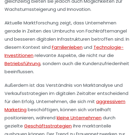
gleichzeitig bieten sie jedoch auch Möglichkeiten zur
Wachstumssteigerung
und
Innovation
.
Aktuelle
Marktforschung
zeigt, dass Unternehmen
gerade in Zeiten des Umbruchs von
Fachkräftemangel
und
besseren digitalen Infrastrukturen
betroffen sind. In
diesem Kontext sind
Familienleben
und
Technologie-
Investitionen
relevante Aspekte, die nicht nur die
Betriebsführung
, sondern auch die
Kundenzufriedenheit
beeinflussen.
Außerdem ist das Verständnis von
Marktanalyse
und
Verkaufsstrategien
im digitalen Zeitalter entscheidend
für den Erfolg. Unternehmen, die sich mit
aggressivem
Marketing
beschäftigen, können sich vorteilhaft
positionieren, während
kleine Unternehmen
durch
gezielte
Geschäftsstrategien
ihre marktanteile
ausbauen können. Der Trend zu
Frauennetzwerken
zur