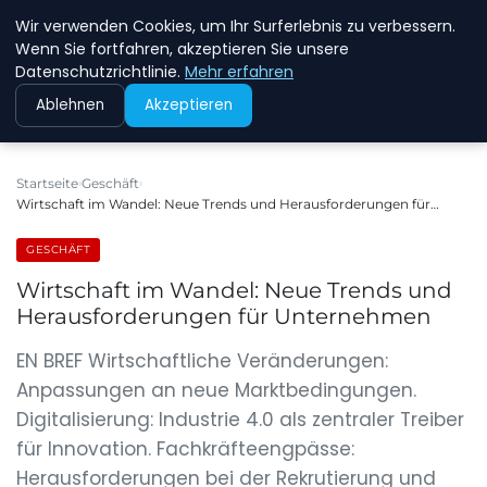
Wir verwenden Cookies, um Ihr Surferlebnis zu verbessern.
NEW ENERGY JOBS
Wenn Sie fortfahren, akzeptieren Sie unsere
Datenschutzrichtlinie.
Mehr erfahren
Ablehnen
Akzeptieren
Startseite
Geschäft
Wirtschaft im Wandel: Neue Trends und Herausforderungen für…
GESCHÄFT
Wirtschaft im Wandel: Neue Trends und
Herausforderungen für Unternehmen
EN BREF Wirtschaftliche Veränderungen:
Anpassungen an neue Marktbedingungen.
Digitalisierung: Industrie 4.0 als zentraler Treiber
für Innovation. Fachkräfteengpässe:
Herausforderungen bei der Rekrutierung und